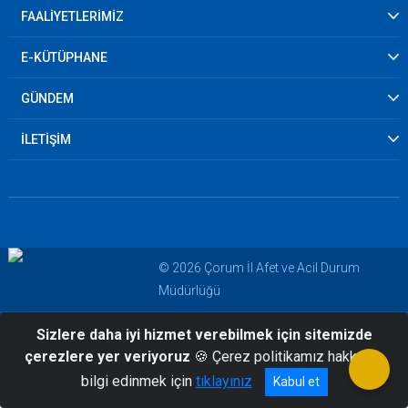
FAALİYETLERİMİZ
E-KÜTÜPHANE
GÜNDEM
İLETİŞİM
© 2026 Çorum İl Afet ve Acil Durum
Müdürlüğü
Sizlere daha iyi hizmet verebilmek için sitemizde
çerezlere yer veriyoruz
🍪 Çerez politikamız hakkında
bilgi edinmek için
tıklayınız
Kabul et